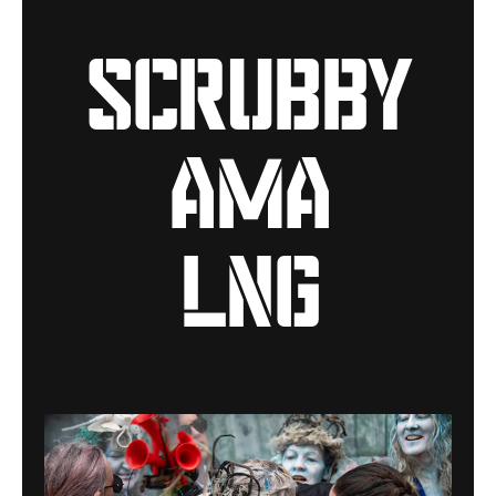
scrubby
ama
lng