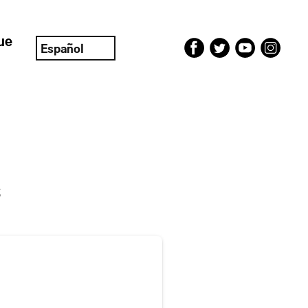
ue
Español
s